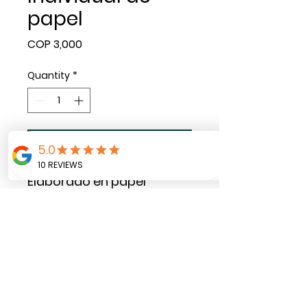
papel
Price
COP 3,000
Quantity
*
Add to Cart
Elaborado en papel
opalina con diseño de la
temática de la
celebración y el nombre
del invitado.
Tamaño 20 x 30 cms.