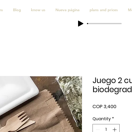
ns
Blog
know us
Nueva página
plans and prices
M
Juego 2 c
biodegrad
Price
COP 3,400
Quantity
*