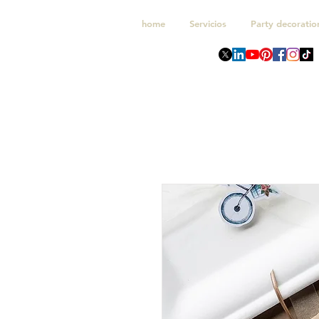
home
Servicios
Party decoratio