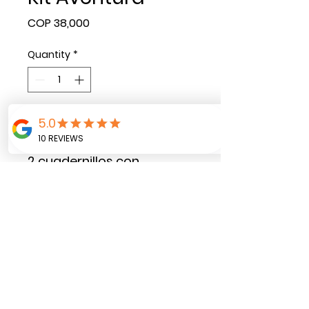
Price
COP 38,000
Quantity
*
Add to Cart
2 cuadernillos con
portada personalizada
cada uno y acetato
Hoja blanca interna
Tamaño 11 x 20 cms.
Incluye 4 separadores