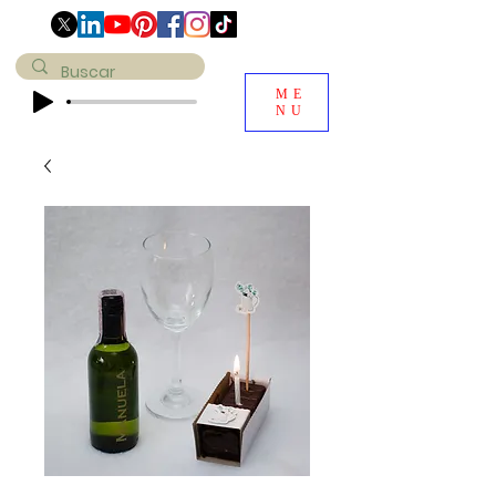
ME
NU