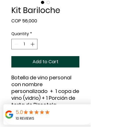
Kit Bariloche
Price
COP 56,000
Quantity
*
Add to Cart
Botella de vino personal
con nombre
personalizado + 1 copa de
vino (vidrio) + 1 Porción de
torta de Bizcotela.
Decorado con la temática
que nos indique el cliente.