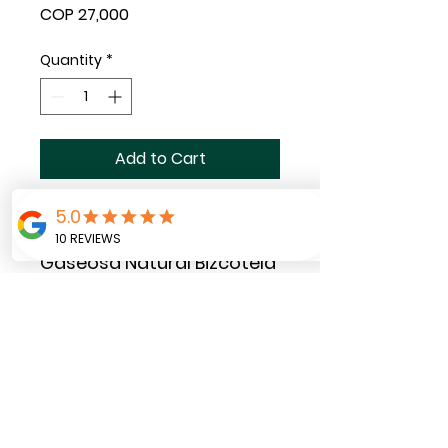
Price
COP 27,000
Quantity
*
Add to Cart
Chip bag con 10 galletas
parmesano Bizcotela + 1
Gaseosa Natural Bizcotela
*Debe ser
solicitado mínimo con dos
días de anticipación a la
entrega.