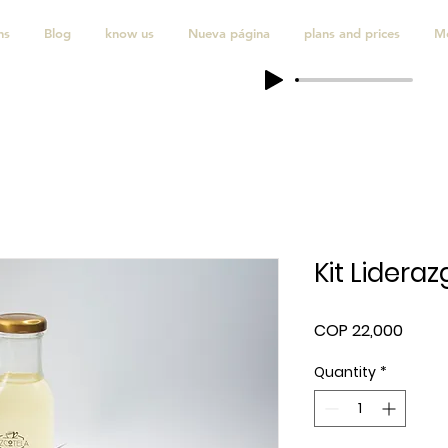
ns
Blog
know us
Nueva página
plans and prices
M
Kit Lidera
Price
COP 22,000
Quantity
*