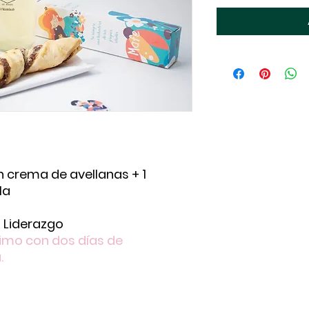
n crema de avellanas + 1
la
 Liderazgo
nimo con dos días de
.