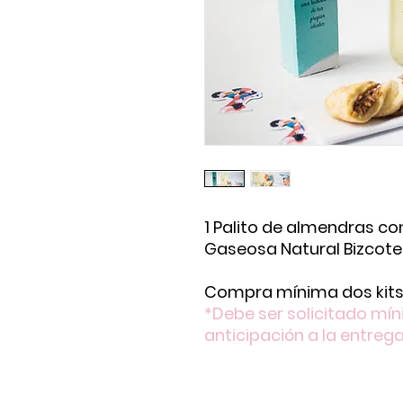
1 Palito de almendras co
Gaseosa Natural Bizcote
Compra mínima dos kits
*Debe ser solicitado mí
anticipación a la entrega