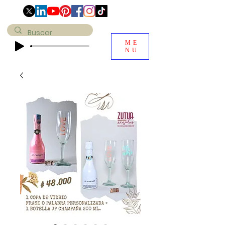
ME
NU