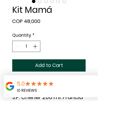
Kit Mamá
Price
COP 48,000
Quantity
*
Add to Cart
1 copa con texto
personalizado + 1 Botella
J.P. Chener 200 ml. Francia
Se entrega empacado en
caja individual y tarjeta
con mensaje
personalizado.