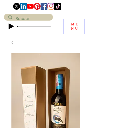
ME
NU