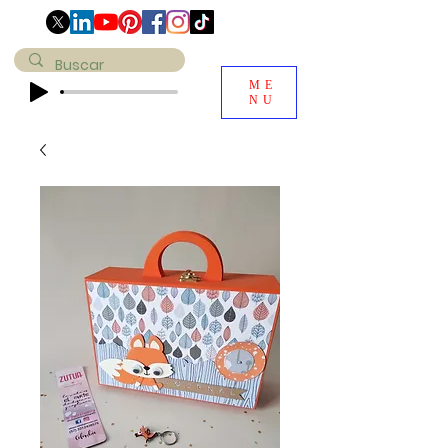
ME
NU