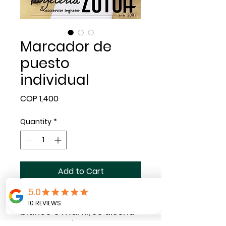
Marcador de
puesto
individual
Price
COP 1,400
Quantity
*
Add to Cart
Elaborado en papel fino
blanco o marfil, se diseña
con la temática que el