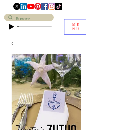
ME
NU