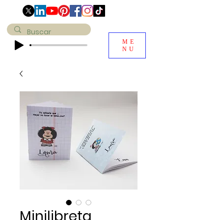
ME
NU
Minilibreta,