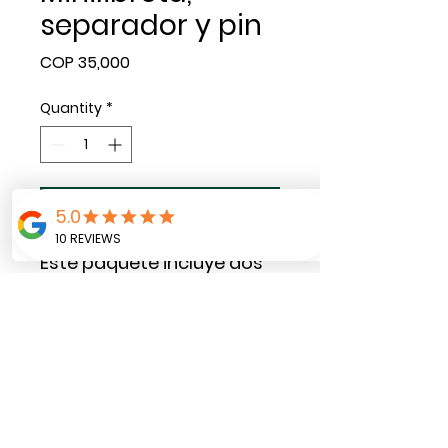
separador y pin
Price
COP 35,000
Quantity
*
Add to Cart
Este paquete incluye dos
libretas con carátulas
personalizadas, 20 hojas
en blancos + 2
separadores + 2 pines
elaborados a mano con
amor por ArteAlLienzo.