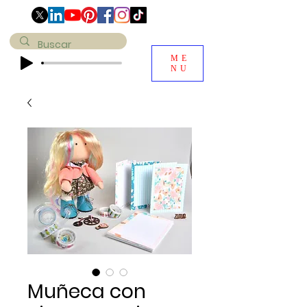
ME
NU
Muñeca con