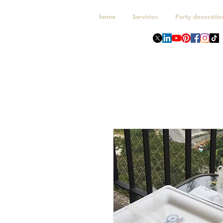
home
Servicios
Party decoratio