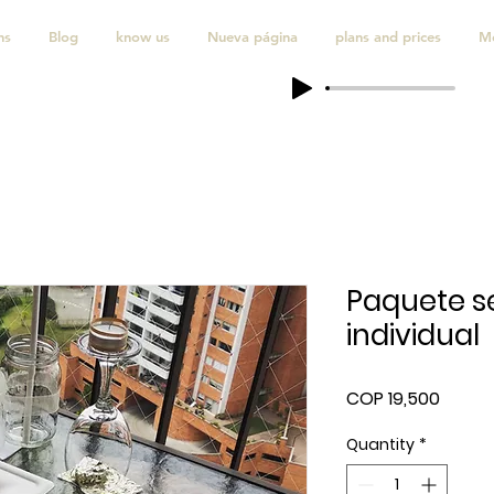
ns
Blog
know us
Nueva página
plans and prices
M
Paquete s
individual
Price
COP 19,500
Quantity
*