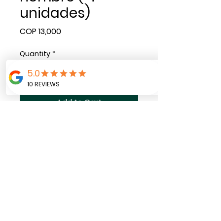
unidades)
Price
COP 13,000
Quantity
*
Add to Cart
Paquete de 4 velas
blancas con el nombre de
una persona .
Zutua r
egalos, decoración y tarjetería
©2025 por Zutua