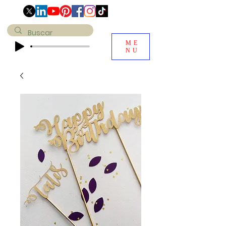
ME
NU