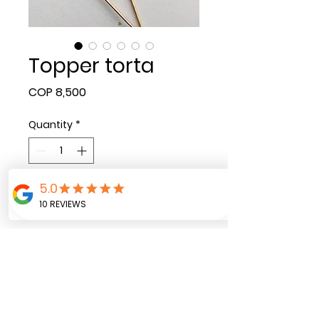
Topper torta
Price
COP 8,500
Quantity
*
Add to Cart
El topper para ubicar
encima de la torta,
diseño con un palito de
balso para no dañarla.