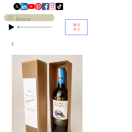
ME
NU