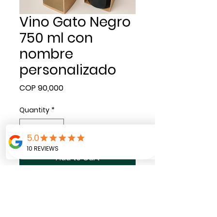
Vino Gato Negro
750 ml con
nombre
personalizado
Price
COP 90,000
Quantity
*
Add to Cart
En la etiqueta externa se
puede marcar con el
nombre de quien va a