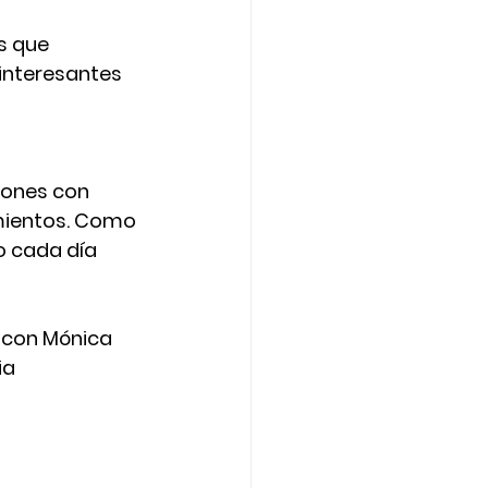
s que 
interesantes 
iones con 
mientos. Como 
 cada día 
s con Mónica
ia