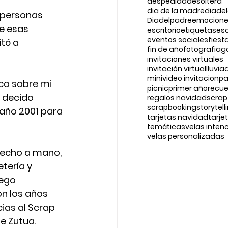
despedidadesoltera
dia de la madre
diade
 personas 
Diadelpadre
emocion
e esas 
escritorio
etiquetases
eventos sociales
fiest
tó a 
fin de año
fotografia
g
invitaciones virtuales
invitación virtual
lluvi
minivideo invitacion
pa
co sobre mi 
picnic
primer año
recu
 decido 
regalos navidad
scrap
scrapbooking
storytell
ño 2001 para 
tarjetas navidad
tarje
temáticas
velas inten
velas personalizadas
 hecho a mano, 
tería y 
ego  
on los años 
ias al Scrap 
e Zutua.