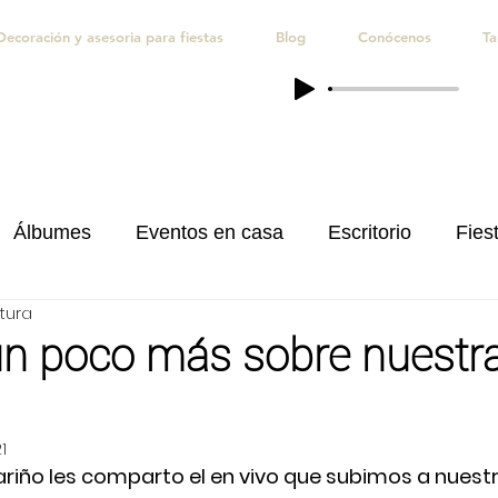
Decoración y asesoria para fiestas
Blog
Conócenos
Ta
Álbumes
Eventos en casa
Escritorio
Fiest
tura
iones
Quince Años
Regalos personalizados
n poco más sobre nuestr
1
iño les comparto el en vivo que subimos a nuestr