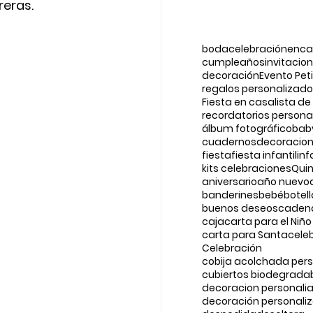
eras.
boda
celebraciónenc
cumpleaños
invitacio
decoración
Evento Peti
regalos personalizad
Fiesta en casa
lista de
recordatorios persona
álbum fotográfico
bab
cuadernos
decoracio
fiesta
fiesta infantil
inf
kits celebraciones
Qui
aniversario
año nuevo
banderines
bebé
botel
buenos deseos
cadena
caja
carta para el Niño
carta para Santa
cele
Celebración
cobija acolchada per
cubiertos biodegrada
decoracion personali
decoración personali