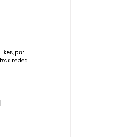
ikes, por 
tras redes 
g