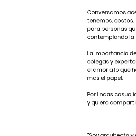
Conversamos acer
tenemos. costos, 
para personas qu
contemplando la i
La importancia del
colegas y expert
el amor a lo que
mas el papel. 
Por lindas casual
y quiero comparti
"Soy arquitecto y