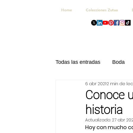
Home
Colecciones Zutua
Todas las entradas
Boda
6 abr 2021
2 min de lec
Navidad
Kits Celebrac
Conoce u
historia
Actualizado:
27 abr 202
Hoy con mucho car