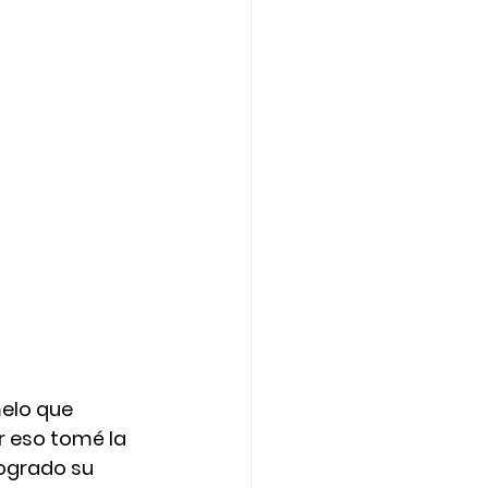
elo que 
r eso tomé la 
logrado su 