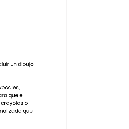
uir un dibujo 
vocales, 
ara que el 
 crayolas o 
onalizado que 