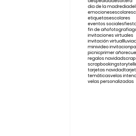
despedidadesoltera
dia de la madre
diade
emociones
escolar
esc
etiquetasescolares
eventos sociales
fiest
fin de año
fotografia
g
invitaciones virtuales
invitación virtual
lluvi
minivideo invitacion
pa
picnic
primer año
recu
regalos navidad
scrap
scrapbooking
storytell
tarjetas navidad
tarje
temáticas
velas inten
velas personalizadas