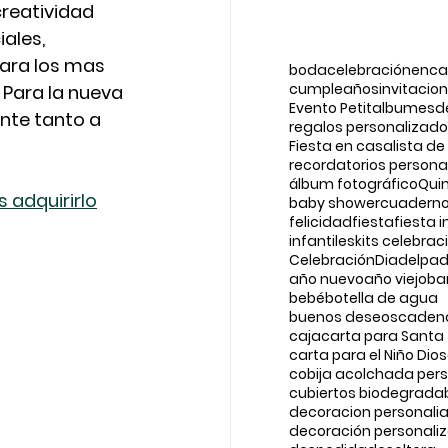
creatividad 
ales, 
ra los mas 
boda
celebraciónenc
cumpleaños
invitacio
. Para la nueva 
Evento Petit
albumes
d
nte tanto a 
regalos personalizad
Fiesta en casa
lista de
recordatorios persona
álbum fotográfico
Qui
 adquirirlo
baby shower
cuadern
felicidad
fiesta
fiesta i
infantiles
kits celebrac
Celebración
Diadelpad
año nuevo
año viejo
ba
bebé
botella de agua
buenos deseos
cadena
caja
carta para Santa
carta para el Niño Dios
cobija acolchada per
cubiertos biodegrada
decoracion personali
decoración personali