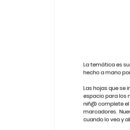
La temática es sug
hecho a mano por
Las hojas que se i
espacio para los n
niñ@ complete el d
marcadores.  Nues
cuando lo vea y ab