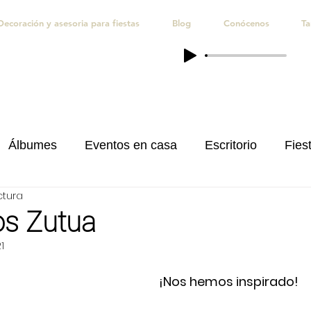
Decoración y asesoria para fiestas
Blog
Conócenos
Ta
Álbumes
Eventos en casa
Escritorio
Fiest
ctura
iones
Quince Años
Regalos personalizados
s Zutua
1
¡Nos hemos inspirado! 