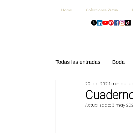
Home
Colecciones Zutua
Todas las entradas
Boda
29 abr 2021
1 min de le
Navidad
Kits Celebrac
Cuaderno
Actualizado:
3 may 202