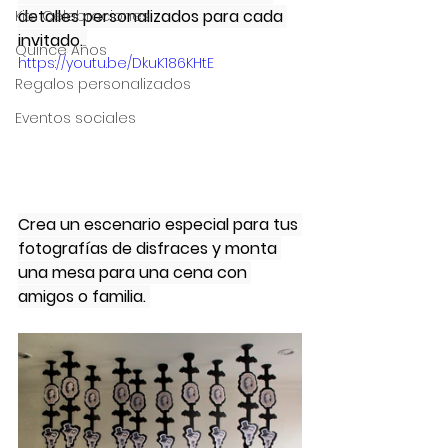
detalles personalizados para cada 
Kits Celebraciones
invitado.
Quince Años
https://youtu.be/DkuK186KHtE
Regalos personalizados
Eventos sociales
Crea un escenario especial para tus 
fotografías de disfraces y monta 
una mesa para una cena con 
amigos o familia. 