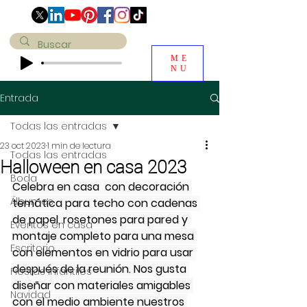
ME
NU
Entrada
Todas las entradas
23 oct 2023
1 min de lectura
Todas las entradas
Halloween en casa 2023
Boda
Celebra en casa  con decoración 
Álbumes
temática para techo con cadenas 
de papel, rosetones para pared y 
Eventos en casa
montaje completo para una mesa 
Escritorio
con elementos en vidrio para usar 
después de la reunión. Nos gusta 
Fiestas infantiles
diseñar con materiales amigables 
Navidad
con el medio ambiente nuestros 