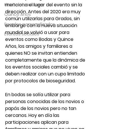
menciona el lugar del evento sin la 
Kits Celebraciones
dirección. Antes del 2020 era muy 
Quince Años
común utilizarlas para Grados, sin 
Regalos personalizados
embargo con la nueva situación 
mundial se volvió a usar para 
Eventos sociales
eventos como Bodas y Quince 
Años, los amigos y familiares a 
quienes NO se invitan entienden 
completamente que la dinámica de 
los eventos sociales cambió y se 
deben realizar con un cupo limitado 
por protocolos de bioseguridad.
En bodas se solía utilizar para 
personas conocidas de los novios o 
papás de los novios pero no tan 
cercanos. Hoy en día las 
participaciones aplican para 