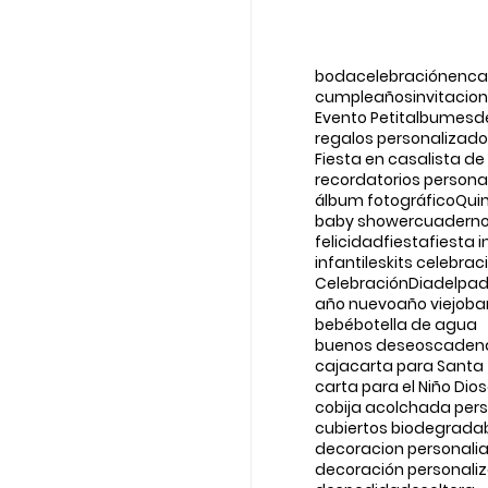
boda
celebraciónenc
cumpleaños
invitacio
Evento Petit
albumes
d
regalos personalizad
Fiesta en casa
lista de
recordatorios persona
álbum fotográfico
Qui
baby shower
cuadern
felicidad
fiesta
fiesta i
infantiles
kits celebrac
Celebración
Diadelpad
año nuevo
año viejo
ba
bebé
botella de agua
buenos deseos
cadena
caja
carta para Santa
carta para el Niño Dios
cobija acolchada per
cubiertos biodegrada
decoracion personali
decoración personali