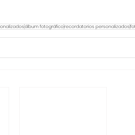
sonalizados
álbum fotográfico
recordatorios personalizados
fo