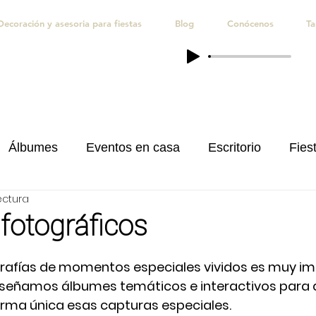
Decoración y asesoria para fiestas
Blog
Conócenos
Ta
Álbumes
Eventos en casa
Escritorio
Fiest
ectura
iones
Quince Años
Regalos personalizados
fotográficos
grafías de momentos especiales vividos es muy im
diseñamos álbumes temáticos e interactivos para
rma única esas capturas especiales. 