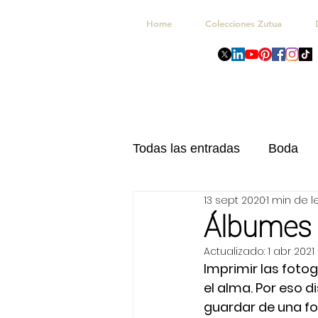
Home
Colecciones Zutua
Todas las entradas
Boda
13 sept 2020
1 min de l
Navidad
Kits Celebrac
Álbumes 
Actualizado:
1 abr 2021
Imprimir las foto
el alma. Por eso 
guardar de una fo