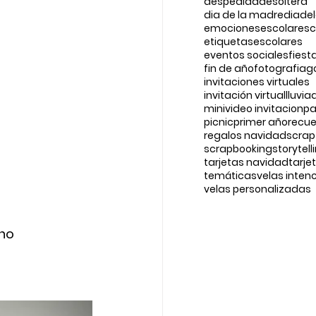
despedidadesoltera
dia de la madre
diade
emociones
escolar
esc
etiquetasescolares
eventos sociales
fiest
fin de año
fotografia
g
invitaciones virtuales
invitación virtual
lluvi
minivideo invitacion
pa
picnic
primer año
recu
regalos navidad
scrap
scrapbooking
storytell
tarjetas navidad
tarje
temáticas
velas inten
velas personalizadas
no 