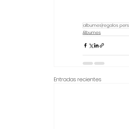
albumes
regalos per
Álbumes
Entradas recientes